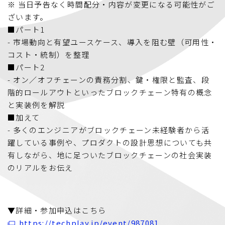
※ 当日予告なく時間配分・内容が変更になる可能性がご
ざいます。
■パート1
- 市場動向と有望ユースケース、導入を阻む壁（可用性・
コスト・統制）を整理
■パート2
- オン／オフチェーンの責務分割、鍵・権限と監査、段
階的ロールアウトといったブロックチェーン特有の概念
と実装例を解説
■加えて
- 多くのエンジニアがブロックチェーン未経験者から活
躍している事例や、プロダクトの設計思想についても共
有しながら、地に足ついたブロックチェーンの社会実装
のリアルをお伝え
▼詳細・参加申込はこちら
https://techplay.jp/event/987081