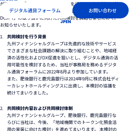
が提供する「DCJPYネットワーク」を活用し、九州地域の地
デジタル通貨フォーラム
お問い合わせ
域金融機関として初となるトークン化預金*「デジタル通貨
DCJPY」の取り扱いに向けた共同検討を開始しましたので、
JP
EN
お知らせいたします。
共同検討を行う背景
九州フィナンシャルグループは先進的な技術やサービス
でさまざまな社会課題の解決に取り組むことや、地域経
済の活性化およびDX促進を狙いとし、デジタル通貨の活
用可能性を検討するため、当社が事務局を務めるデジタ
ル通貨フォーラムに2022年8月より参加しています。
また、肥後銀行と鹿児島銀行は2024年9月に株式会社ディ
ーカレットホールディングスに出資し、本検討の協議を
続けてまいりました。
共同検討内容および共同検討体制
九州フィナンシャルグループ、肥後銀行、鹿児島銀行な
らびに当社は、今後、「地域機関でのトークン化預金活
用の実装に向けた検討」を進めてまいります。 本検討の