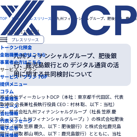
TOP
News
プレスリリース
九州フィナンシャルグループ、肥後銀行、鹿児島
2025年12月29日
プレスリリース
トークン化預金
九州フィナンシャルグループ、肥後銀
金融機関の方はこちら
事業者の方はこちら
行、鹿児島銀行との デジタル通貨の活
サービス・プラン
用に関する共同検討について
サービス・プラン TOP
提供メニュー
コラム
株式会社ディーカレットDCP（本社：東京都千代田区、代表
企業理念
取締役 会長兼社長執行役員 CEO：村林 聡、以下：当社）
ニュース
は、株式会社九州フィナンシャルグループ（社長 笠原 慶
会社情報
久、以下：九州フィナンシャルグループ」）の株式会社肥後
代表メッセージ
銀行（頭取 笠原 慶久、以下：肥後銀行）と株式会社鹿児島
電子広告
銀行（頭取 郡山 明久、以下：鹿児島銀行）とともに、当社
採用情報