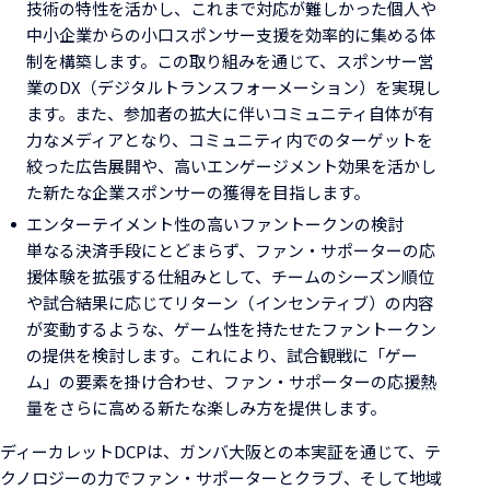
技術の特性を活かし、これまで対応が難しかった個人や
中小企業からの小口スポンサー支援を効率的に集める体
制を構築します。この取り組みを通じて、スポンサー営
業のDX（デジタルトランスフォーメーション）を実現し
ます。また、参加者の拡大に伴いコミュニティ自体が有
力なメディアとなり、コミュニティ内でのターゲットを
絞った広告展開や、高いエンゲージメント効果を活かし
た新たな企業スポンサーの獲得を目指します。
エンターテイメント性の高いファントークンの検討
単なる決済手段にとどまらず、ファン・サポーターの応
援体験を拡張する仕組みとして、チームのシーズン順位
や試合結果に応じてリターン（インセンティブ）の内容
が変動するような、ゲーム性を持たせたファントークン
の提供を検討します。これにより、試合観戦に「ゲー
ム」の要素を掛け合わせ、ファン・サポーターの応援熱
量をさらに高める新たな楽しみ方を提供します。
ディーカレットDCPは、ガンバ大阪との本実証を通じて、テ
クノロジーの力でファン・サポーターとクラブ、そして地域