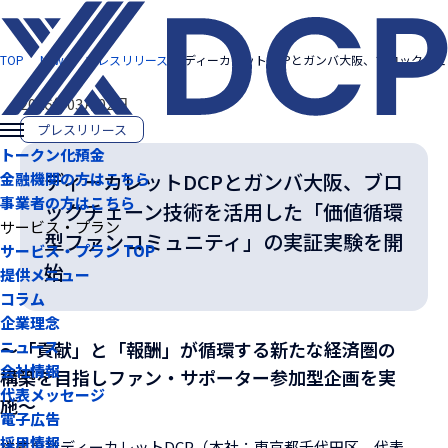
TOP
News
プレスリリース
ディーカレットDCPとガンバ大阪、ブロックチ
2026年03月02日
プレスリリース
トークン化預金
ディーカレットDCPとガンバ大阪、ブロ
金融機関の方はこちら
事業者の方はこちら
ックチェーン技術を活用した「価値循環
サービス・プラン
型ファンコミュニティ」の実証実験を開
サービス・プラン TOP
始
提供メニュー
コラム
企業理念
～「貢献」と「報酬」が循環する新たな経済圏の
ニュース
会社情報
構築を目指しファン・サポーター参加型企画を実
代表メッセージ
施～
電子広告
採用情報
株式会社ディーカレットDCP（本社：東京都千代田区、代表