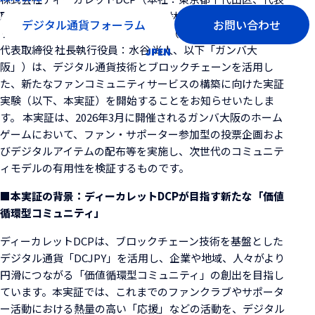
取締役会長兼社長執行役員CEO：村林 聡、以下「ディーカレ
デジタル通貨フォーラム
お問い合わせ
ットDCP」）と株式会社ガンバ大阪（本社：大阪府吹田市、
代表取締役 社長執行役員：水谷 尚人、以下「ガンバ大
JP
EN
阪」）は、デジタル通貨技術とブロックチェーンを活用し
た、新たなファンコミュニティサービスの構築に向けた実証
実験（以下、本実証）を開始することをお知らせいたしま
す。 本実証は、2026年3月に開催されるガンバ大阪のホーム
ゲームにおいて、ファン・サポーター参加型の投票企画およ
びデジタルアイテムの配布等を実施し、次世代のコミュニテ
ィモデルの有用性を検証するものです。
■本実証の背景：ディーカレットDCPが目指す新たな「価値
循環型コミュニティ」
ディーカレットDCPは、ブロックチェーン技術を基盤とした
デジタル通貨「DCJPY」を活用し、企業や地域、人々がより
円滑につながる「価値循環型コミュニティ」の創出を目指し
ています。本実証では、これまでのファンクラブやサポータ
ー活動における熱量の高い「応援」などの活動を、デジタル