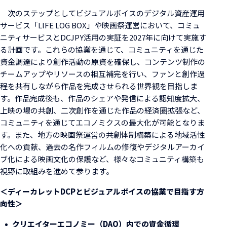
次のステップとしてビジュアルボイスのデジタル資産運用
サービス「LIFE LOG BOX」や映画祭運営において、コミュ
ニティサービスとDCJPY活用の実証を2027年に向けて実施す
る計画です。これらの協業を通じて、コミュニティを通じた
資金調達により創作活動の原資を確保し、コンテンツ制作の
チームアップやリソースの相互補完を行い、ファンと創作過
程を共有しながら作品を完成させられる世界観を目指しま
す。作品完成後も、作品のシェアや発信による認知度拡大、
上映の場の共創、二次創作を通じた作品の経済圏拡張など、
コミュニティを通じてエコノミクスの最大化が可能となりま
す。また、地方の映画祭運営の共創体制構築による地域活性
化への貢献、過去の名作フィルムの修復やデジタルアーカイ
ブ化による映画文化の保護など、様々なコミュニティ構築も
視野に取組みを進めて参ります。
＜ディーカレットDCPとビジュアルボイスの協業で目指す方
向性＞
クリエイターエコノミー（DAO）内での資金循環