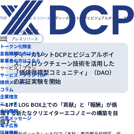
TOP
News
プレスリリース
ディーカレットDCPとビジュアルボイス、ブロ
2026年04月22日
プレスリリース
トークン化預金
ディーカレットDCPとビジュアルボイ
金融機関の方はこちら
事業者の方はこちら
ス、ブロックチェーン技術を活用した
サービス・プラン
「価値循環型コミュニティ」（DAO）
サービス・プラン TOP
の実証実験を開始
提供メニュー
コラム
企業理念
～LIFE LOG BOX上での「貢献」と「報酬」が循
ニュース
会社情報
環する新たなクリエイターエコノミーの構築を目
代表メッセージ
指す～
電子広告
採用情報
株式会社ディーカレットDCP（本社：東京都千代田区、代