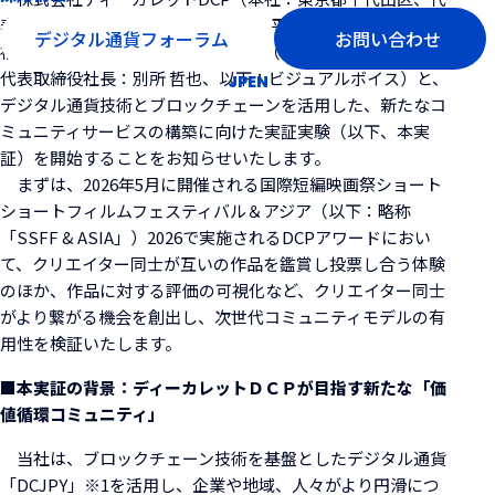
表取締役 社長執行役員 CEO兼COO：平子 惠生、以下：当
デジタル通貨フォーラム
お問い合わせ
社）は、株式会社ビジュアルボイス（本社：東京都渋谷区、
代表取締役社長：別所 哲也、以下：ビジュアルボイス）と、
JP
EN
デジタル通貨技術とブロックチェーンを活用した、新たなコ
ミュニティサービスの構築に向けた実証実験（以下、本実
証）を開始することをお知らせいたします。
まずは、2026年5月に開催される国際短編映画祭ショート
ショートフィルムフェスティバル＆アジア（以下：略称
「SSFF & ASIA」）2026で実施されるDCPアワードにおい
て、クリエイター同士が互いの作品を鑑賞し投票し合う体験
のほか、作品に対する評価の可視化など、クリエイター同士
がより繋がる機会を創出し、次世代コミュニティモデルの有
用性を検証いたします。
■本実証の背景：ディーカレットＤＣＰが目指す新たな「価
値循環コミュニティ」
当社は、ブロックチェーン技術を基盤としたデジタル通貨
「DCJPY」※1を活用し、企業や地域、人々がより円滑につ