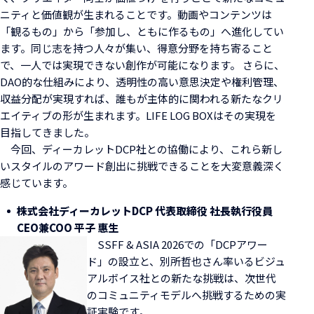
ニティと価値観が生まれることです。動画やコンテンツは
「観るもの」から「参加し、ともに作るもの」へ進化してい
ます。同じ志を持つ人々が集い、得意分野を持ち寄ること
で、一人では実現できない創作が可能になります。 さらに、
DAO的な仕組みにより、透明性の高い意思決定や権利管理、
収益分配が実現すれば、誰もが主体的に関われる新たなクリ
エイティブの形が生まれます。LIFE LOG BOXはその実現を
目指してきました。
今回、ディーカレットDCP社との協働により、これら新し
いスタイルのアワード創出に挑戦できることを大変意義深く
感じています。
株式会社ディーカレットDCP 代表取締役 社長執行役員
CEO兼COO 平子 惠生
SSFF & ASIA 2026での「DCPアワー
ド」の設立と、別所哲也さん率いるビジュ
アルボイス社との新たな挑戦は、次世代
のコミュニティモデルへ挑戦するための実
証実験です。