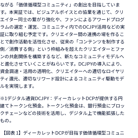
ながる「価値循環型コミュニティ」の創出を目指していま
す。本実証では、ビジュアルボイスとの協業を通じて、クリ
エイター同士の繋がり強化や、ファンによるアワードプログ
ラムの選定・運営、コミュニティ内でのDCJPY活用などの実
証に取り組む予定です。クリエイター間の連携の場を作るこ
とで創作活動を活性化させ、従来の「コンテンツを制作する
側／消費する側」という枠組みを超えたクリエイターとファ
ンの共創関係を構築するなど、新たなコミュニティモデルへ
と進化させていくことがねらいです。DCJPYの導入により、
資金調達・活用の透明化、クリエイターへの適切なロイヤリ
ティ還元、適切なリワード設計によるコミュニティ駆動モデ
ルを実現します。
※1デジタル通貨DCJPY：ディーカレットDCPが提供する円
建てトークン化預金。トークン化預金は、銀行預金にブロッ
クチェーンなどの技術を活用し、デジタル上で機能拡張した
もの。
【図表 1】ディーカレットDCPが目指す価値循環型コミュニ