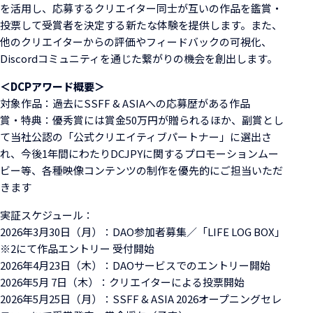
を活用し、応募するクリエイター同士が互いの作品を鑑賞・
投票して受賞者を決定する新たな体験を提供します。また、
他のクリエイターからの評価やフィードバックの可視化、
Discordコミュニティを通じた繋がりの機会を創出します。
＜DCPアワード概要＞
対象作品：過去にSSFF & ASIAへの応募歴がある作品
賞・特典：優秀賞には賞金50万円が贈られるほか、副賞とし
て当社公認の「公式クリエイティブパートナー」に選出さ
れ、今後1年間にわたりDCJPYに関するプロモーションムー
ビー等、各種映像コンテンツの制作を優先的にご担当いただ
きます
実証スケジュール：
2026年3月30日（月）：DAO参加者募集／「LIFE LOG BOX」
※2にて作品エントリー 受付開始
2026年4月23日（木）：DAOサービスでのエントリー開始
2026年5月 7日（木）：クリエイターによる投票開始
2026年5月25日（月）：SSFF & ASIA 2026オープニングセレ