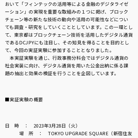
おいて「フィンテックの活用等による金融のデジタライゼ
ーション」の実現を重要な取組みの１つに掲げ、ブロック
チェーン等の新たな技術の動向や活用の可能性などについ
ても調査・研究をしていくこととしています。この一環とし
て、東京都はブロックチェーン技術を活用したデジタル通貨
である
DCJPY
にも注目し、その知見を得ることを目的とし
て、今回の実証実験に参加することとなりました。
本実証実験を通じ、行政事務分科会ではデジタル通貨の
社会実装に向け、デジタル通貨を用いた公金出納に係る課
題の抽出と効果の検証を行うことを企図しています。
■実証実験の概要
日 時 ：
2023
年
3
月
28
日（火）
場 所 ：
TOKYO UPGRADE SQUARE
（新宿住友