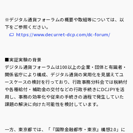
※デジタル通貨フォーラムの概要や取組等については、以
下をご参照ください。
https://www.decurret-dcp.com/dc-forum/
■実証実験の背景
デジタル通貨フォーラムは
100
以上の企業・団体と有識者
・
関係省庁により構成、デジタル通貨の実用化を見据えてユ
ースケースの検討を行っており、行政事務分科会では税納付
や各種給付・補助金の交付などの行政手続きに
DCJPY
を活
用し、事務の効率化や従来の手続きの過程で発生していた
課題の解決に向けた可能性を検討しています。
一方、東京都では、「『国際金融都市・東京』構想
2.0
」に