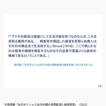
*8 雨宮健「古代ギリシャと古代中国の貨幣経済と経済思想」（2012）