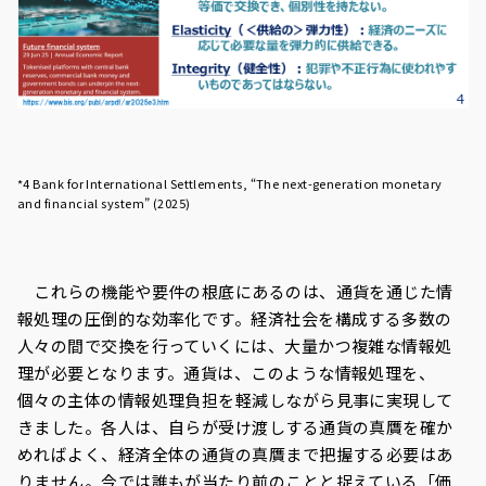
*4 Bank for International Settlements, “The next-generation monetary
and financial system” (2025)
これらの機能や要件の根底にあるのは、通貨を通じた情
報処理の圧倒的な効率化です。経済社会を構成する多数の
人々の間で交換を行っていくには、大量かつ複雑な情報処
理が必要となります。通貨は、このような情報処理を、
個々の主体の情報処理負担を軽減しながら見事に実現して
きました。各人は、自らが受け渡しする通貨の真贋を確か
めればよく、経済全体の通貨の真贋まで把握する必要はあ
りません。今では誰もが当たり前のことと捉えている「価