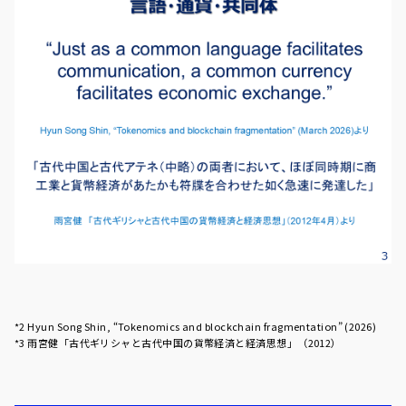
*2 Hyun Song Shin, “Tokenomics and blockchain fragmentation” (2026)
*3 雨宮健「古代ギリシャと古代中国の貨幣経済と経済思想」（2012）