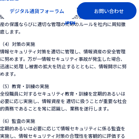
（3）情報セキュリティ管理規程の制定
デジタル通貨フォーラム
お問い合わせ
情報セキュリティに関する各種管理の規程を整備し、情報資
JP
EN
産の保護ならびに適切な管理のためのルールを社内に周知徹
底します。
（4）対策の実施
情報セキュリティ対策を適切に管理し、情報資産の安全管理
に努めます。万が一情報セキュリティ事故が発生した場合、
迅速に処理 し被害の拡大を防止するとともに、情報開示に努
めます。
（5）教育・訓練の実施
全役職員に対するセキュリティ教育・訓練を定期的あるいは
必要に応じ実施し、情報資産を 適切に扱うことが重要な社会
的責務であることを常に認識し、業務を遂行します。
（6）監査の実施
定期的あるいは必要に応じて情報セキュリティに係る監査を
実施し、情報セキュリティ対策の合理性を客観的に評価する