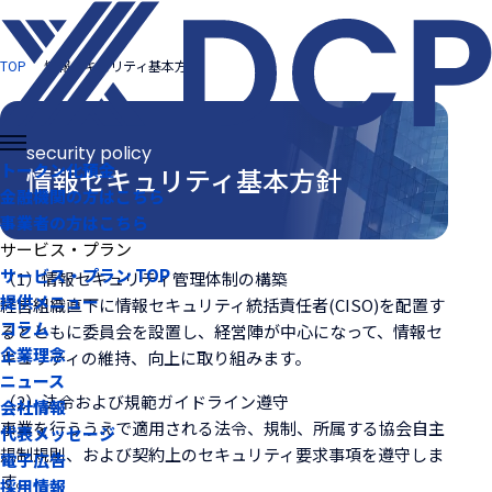
TOP
情報セキュリティ基本方針
トークン化預金
情報セキュリティ基本方針
金融機関の方はこちら
事業者の方はこちら
サービス・プラン
サービス・プラン TOP
（1）情報セキュリティ管理体制の構築
提供メニュー
経営組織直下に情報セキュリティ統括責任者(CISO)を配置す
コラム
るとともに委員会を設置し、経営陣が中心になって、情報セ
企業理念
キュリティの維持、向上に取り組みます。
ニュース
（2）法令および規範ガイドライン遵守
会社情報
事業を行ううえで適用される法令、規制、所属する協会自主
代表メッセージ
規制規則、および契約上のセキュリティ要求事項を遵守しま
電子広告
す。
採用情報